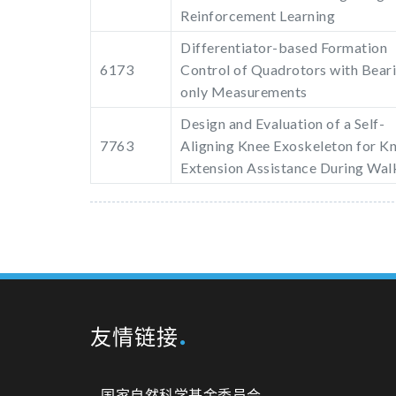
Reinforcement Learning
Differentiator-based Formation
6173
Control of Quadrotors with Bear
only Measurements
Design and Evaluation of a Self-
7763
Aligning Knee Exoskeleton for K
Extension Assistance During Wal
友情链接
–
国家自然科学基金委员会