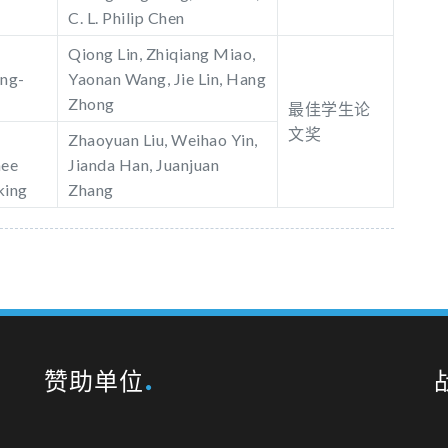
C. L. Philip Chen
Qiong Lin, Zhiqiang Miao,
ing-
Yaonan Wang, Jie Lin, Hang
Zhong
最佳学生论
文奖
Zhaoyuan Liu, Weihao Yin,
nee
Jianda Han, Juanjuan
king
Zhang
赞助单位